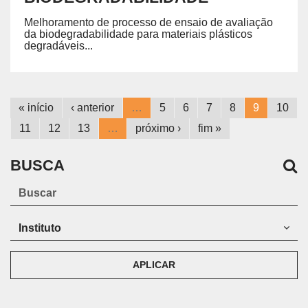
Melhoramento de processo de ensaio de avaliação
da biodegradabilidade para materiais plásticos
degradáveis...
« início
‹ anterior
…
5
6
7
8
9
10
11
12
13
…
próximo ›
fim »
BUSCA
APLICAR