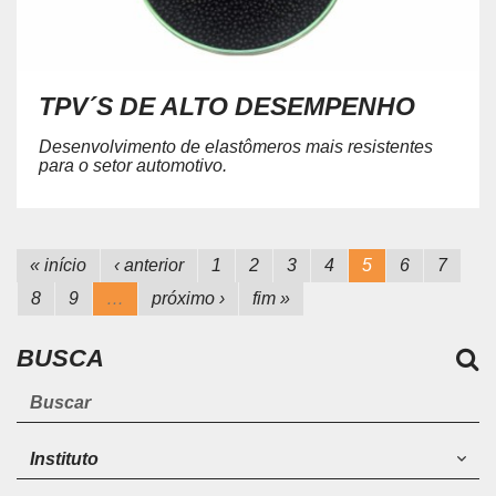
TPV´S DE ALTO DESEMPENHO
Desenvolvimento de elastômeros mais resistentes
para o setor automotivo.
« início
‹ anterior
1
2
3
4
5
6
7
8
9
…
próximo ›
fim »
BUSCA