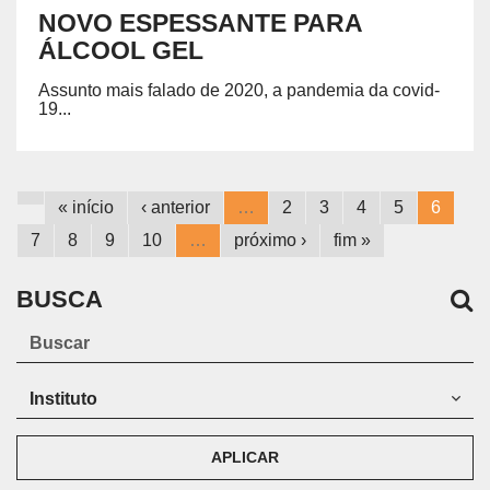
NOVO ESPESSANTE PARA
ÁLCOOL GEL
Assunto mais falado de 2020, a
pandemia da covid-
19...
« início
‹ anterior
…
2
3
4
5
6
7
8
9
10
…
próximo ›
fim »
BUSCA
APLICAR