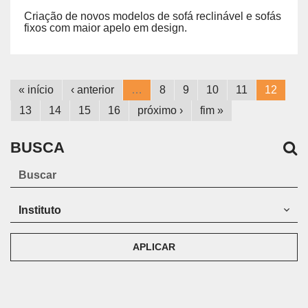
Criação de novos modelos de sofá reclinável e sofás
fixos com maior apelo em design.
« início
‹ anterior
…
8
9
10
11
12
13
14
15
16
próximo ›
fim »
BUSCA
APLICAR