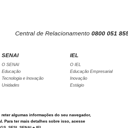
Central de Relacionamento
0800 051 85
SENAI
IEL
O SENAI
O IEL
Educação
Educação Empresarial
Tecnologia e Inovação
Inovação
Unidades
Estágio
s reter algumas informações do seu navegador,
RE
. Para ter mais detalhes sobre isso, acesse
PORTAL DE COM
RGS
,
SESI
,
SENAI
e
IEL
.