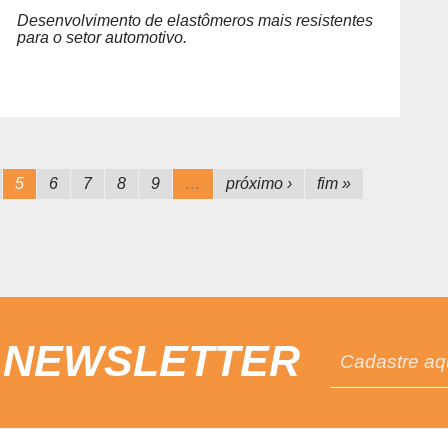
Desenvolvimento de elastômeros mais resistentes
para o setor automotivo.
5
6
7
8
9
…
próximo ›
fim »
 NEWSLETTER