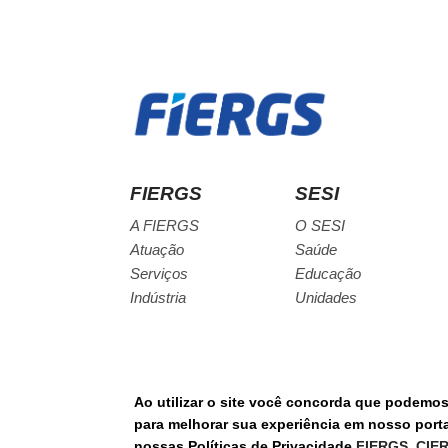
FIERGS
SESI
A FIERGS
O SESI
Atuação
Saúde
Serviços
Educação
Indústria
Unidades
Ao utilizar o site você concorda que podemo
© Todos os direitos reservados.
para melhorar sua experiência em nosso portal
nossas Políticas de Privacidade
FIERGS
,
CIE