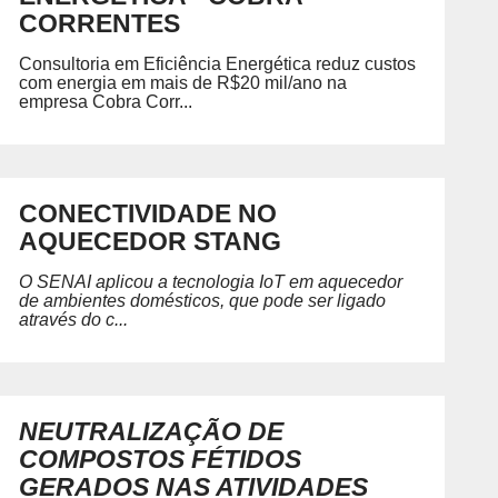
Petróleo, Gás e Energia
D
CORRENTES
P
Química e Meio Ambiente
GRADUAÇÃO
REGIMENTO
Consultoria em Eficiência Energética reduz custos
ecíficas habilitando você para
com energia em mais de R$20 mil/ano na
Acesse o regimento do SENAI/RS.
empresa Cobra Corr...
CONECTIVIDADE NO
 SENAI
PORTAL DO ALUNO
PORTAL DO 
AQUECEDOR STANG
Portal do Aluno
Portal do Docente
O SENAI aplicou a tecnologia IoT em aquecedor
de ambientes domésticos, que pode ser ligado
através do c...
NEUTRALIZAÇÃO DE
COMPOSTOS FÉTIDOS
GERADOS NAS ATIVIDADES