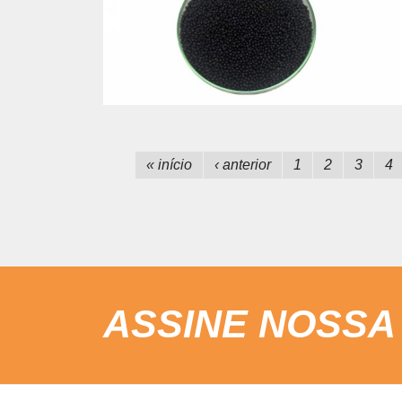
« início
‹ anterior
1
2
3
4
ASSINE NOSSA