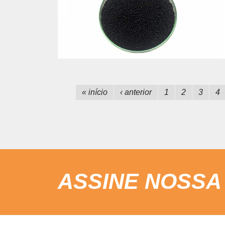
« início
‹ anterior
1
2
3
4
ASSINE NOSSA