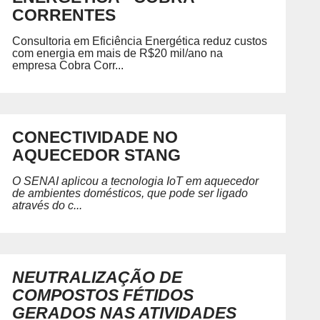
Petróleo, Gás e Energia
D
CORRENTES
P
Química e Meio Ambiente
GRADUAÇÃO
REGIMENTO
Consultoria em Eficiência Energética reduz custos
ecíficas habilitando você para
com energia em mais de R$20 mil/ano na
Acesse o regimento do SENAI/RS.
empresa Cobra Corr...
CONECTIVIDADE NO
 SENAI
PORTAL DO ALUNO
PORTAL DO 
AQUECEDOR STANG
Portal do Aluno
Portal do Docente
O SENAI aplicou a tecnologia IoT em aquecedor
de ambientes domésticos, que pode ser ligado
através do c...
NEUTRALIZAÇÃO DE
COMPOSTOS FÉTIDOS
GERADOS NAS ATIVIDADES