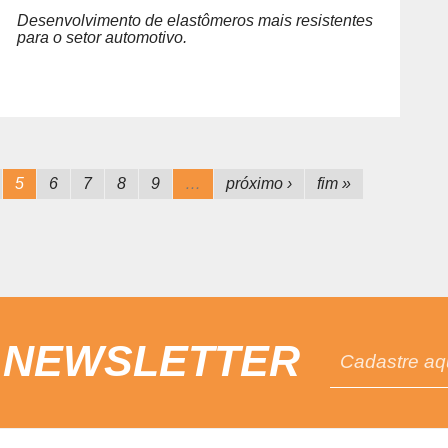
Desenvolvimento de elastômeros mais resistentes
para o setor automotivo.
5
6
7
8
9
…
próximo ›
fim »
 NEWSLETTER