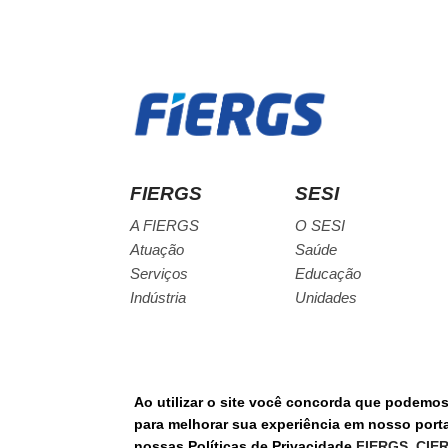
FIERGS
SESI
A FIERGS
O SESI
Atuação
Saúde
Serviços
Educação
Indústria
Unidades
Ao utilizar o site você concorda que podemo
© Todos os direitos reservados.
para melhorar sua experiência em nosso portal
nossas Políticas de Privacidade
FIERGS
,
CIE