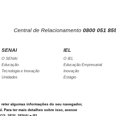
Central de Relacionamento
0800 051 85
SENAI
IEL
O SENAI
O IEL
Educação
Educação Empresarial
Tecnologia e Inovação
Inovação
Unidades
Estágio
s reter algumas informações do seu navegador,
RE
. Para ter mais detalhes sobre isso, acesse
PORTAL DE COM
RGS
,
SESI
,
SENAI
e
IEL
.