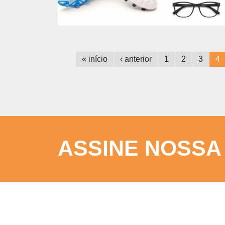
« início
‹ anterior
1
2
3
4
ASSINE NOSSA