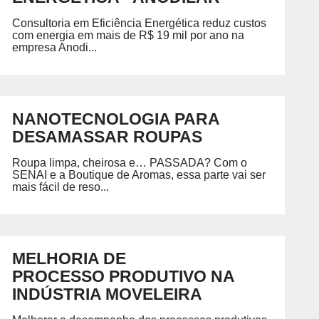
Petróleo, Gás e Energia
D
P
Química e Meio Ambiente
Consultoria em Eficiência Energética reduz custos
GRADUAÇÃO
REGIMENTO
com energia em mais de R$ 19 mil por ano na
empresa Anodi...
ecíficas habilitando você para
Acesse o regimento do SENAI/RS.
NANOTECNOLOGIA PARA
DESAMASSAR ROUPAS
 SENAI
PORTAL DO ALUNO
PORTAL DO 
Portal do Aluno
Portal do Docente
Roupa limpa, cheirosa e… PASSADA? Com o
SENAI e a Boutique de Aromas, essa parte vai ser
mais fácil de reso...
MELHORIA DE
PROCESSO PRODUTIVO NA
INDÚSTRIA MOVELEIRA