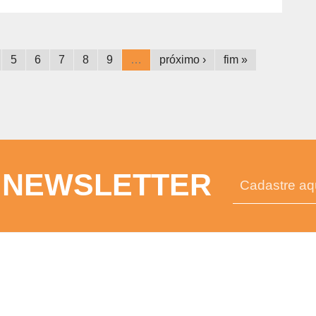
5
6
7
8
9
…
próximo ›
fim »
 NEWSLETTER