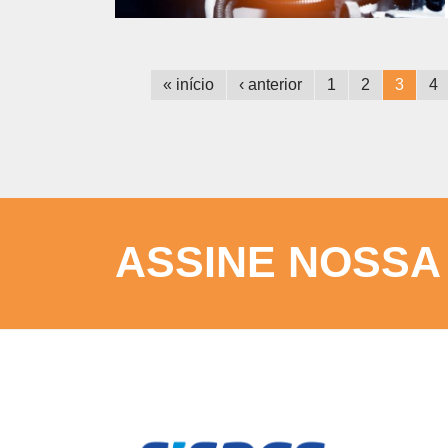
« início
‹ anterior
1
2
3
4
ASSINE NOSSA