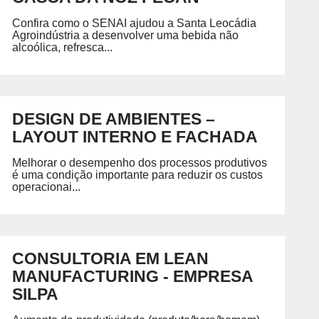
Petróleo, Gás e Energia
D
P
Química e Meio Ambiente
Confira como o SENAI ajudou a Santa Leocádia
GRADUAÇÃO
REGIMENTO
Agroindústria a desenvolver uma bebida não
alcoólica, refresca...
ecíficas habilitando você para
Acesse o regimento do SENAI/RS.
DESIGN DE AMBIENTES –
LAYOUT INTERNO E FACHADA
 SENAI
PORTAL DO ALUNO
PORTAL DO 
Portal do Aluno
Portal do Docente
Melhorar o desempenho dos processos produtivos
é uma condição importante para reduzir os custos
operacionai...
CONSULTORIA EM LEAN
MANUFACTURING - EMPRESA
SILPA