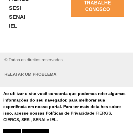
TRABALHE
SESI
CONOSCO
SENAI
IEL
© Todos os direitos reservados.
RELATAR UM PROBLEMA
AUTO-ATENDIMENTO
Ao utilizar o site você concorda que podemos reter algumas
informações do seu navegador, para melhorar sua
PORTAL DE COMPRAS
experiência em nosso portal. Para ter mais detalhes sobre
isso, acesse nossas Políticas de Privacidade
FIERGS
,
TERMOS DE USO
CIERGS
,
SESI
,
SENAI
e
IEL
.
AUTORIZAÇÕES