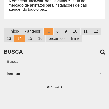
A empresa Jackwall, de Gravataí/RS atua no
mercado de artefatos para instalações de gás
atendendo todo o pa...
« início
‹ anterior
…
8
9
10
11
12
13
14
15
16
próximo ›
fim »
BUSCA
APLICAR