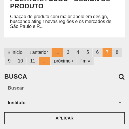
PRODUTO
Criação de produto com maior apelo em design,
buscando atingir novas regiões e os mercados de
São Paulo e R...
« início
‹ anterior
…
3
4
5
6
7
8
9
10
11
…
próximo ›
fim »
BUSCA
APLICAR