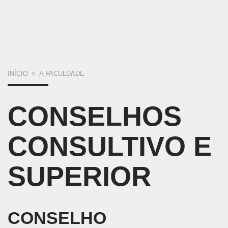
VOCÊ
INÍCIO
>
A FACULDADE
ESTÁ
CONSELHOS
AQUI
CONSULTIVO E
SUPERIOR
CONSELHO