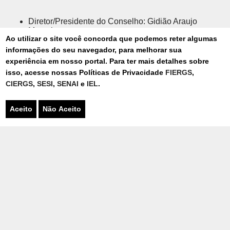
Diretor/Presidente do Conselho: Gidião Araujo
Monteiro
Ao utilizar o site você concorda que podemos reter algumas
Representante da Mantenedora: Claudio Leite Gastal
informações do seu navegador, para melhorar sua
Coordenadora da Educação Superior: Maria da
experiência em nosso portal. Para ter mais detalhes sobre
Graça Monteiro Sanchez
isso, acesse nossas Políticas de Privacidade
FIERGS
,
Coordenador de Curso: Dirlei Ernane Bagestão
CIERGS
,
SESI
,
SENAI
e
IEL
.
Coordenador de Curso: Jean Concilio Xavier
Aceito
Não Aceito
Coordenador de Curso: Joel Ferreira dos Santos
Coordenador de Curso: Leandro José Cassol
Representante do Corpo Docente: Sérgio Helegda
Representante do Corpo Discente: Mário Dalvan dos
Santos
Representante do Corpo Técnico Administrativo:
Camila da Silva Santos