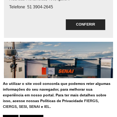
Telefone
51 3904-2645
CONFERIR
Ao utilizar o site você concorda que podemos reter algumas
informações do seu navegador, para melhorar sua
experiência em nosso portal. Para ter mais detalhes sobre
isso, acesse nossas Políticas de Privacidade
FIERGS
,
SENAI CARAZINHO
CIERGS
,
SESI
,
SENAI
e
IEL
.
CARAZINHO