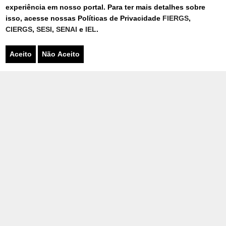
UNIDADE MÓVEL - AUTOMAÇÃO
experiência em nosso portal. Para ter mais detalhes sobre
isso, acesse nossas Políticas de Privacidade
FIERGS
,
CIERGS
,
SESI
,
SENAI
e
IEL
.
UNIDADE MÓVEL - AUTOMOTIVA
Aceito
Não Aceito
UNIDADES MÓVEIS - CONFECÇÃO
UNIDADE MÓVEL - CONSTRUÇÃO
CIVIL
UNIDADE MÓVEL – ENERGIAS
UNIDADES MÓVEIS - MECÂNICA DE
MOTOCICLETAS