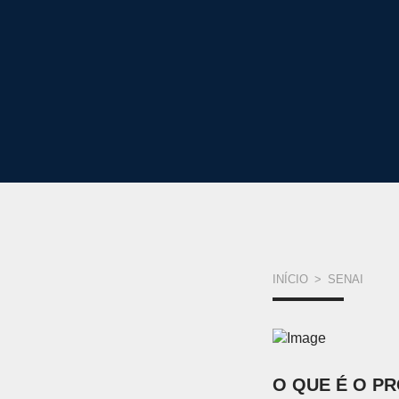
VOCÊ
INÍCIO
>
SENAI
ESTÁ
AQUI
O QUE É O P