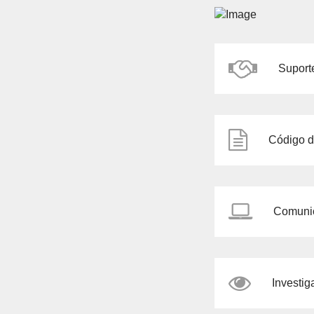
Suport
Código d
Comunic
Investig