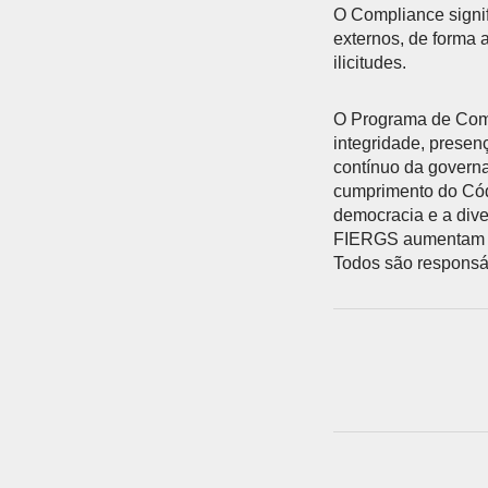
O Compliance signif
externos, de forma 
ilicitudes.​​​​​​​
O Programa de Comp
integridade, presen
contínuo da governa
cumprimento do Cód
democracia e a div
FIERGS aumentam a e
Todos são responsá