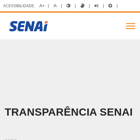
A+
|
A-
|
|
|
|
|
ACESSIBILIDADE:
FIERGS
SESI
SENAI
IEL
BUSCAR
Alte
Nav
Pular
para
o
conteúdo
principal
TRANSPARÊNCIA SENAI