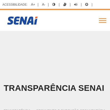
A+
|
A-
|
|
|
|
|
ACESSIBILIDADE:
FIERGS
SESI
SENAI
IEL
BUSCAR
Alte
Nav
Pular
para
o
conteúdo
principal
TRANSPARÊNCIA SENAI