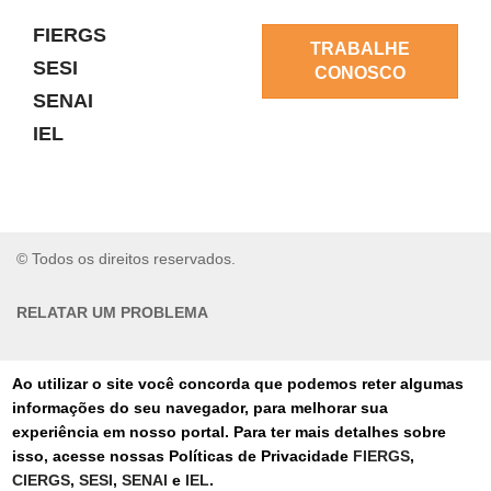
FIERGS
TRABALHE
SESI
CONOSCO
SENAI
IEL
© Todos os direitos reservados.
RELATAR UM PROBLEMA
AUTO-ATENDIMENTO
Ao utilizar o site você concorda que podemos reter algumas
informações do seu navegador, para melhorar sua
PORTAL DE COMPRAS
experiência em nosso portal. Para ter mais detalhes sobre
isso, acesse nossas Políticas de Privacidade
FIERGS
,
TERMOS DE USO
CIERGS
,
SESI
,
SENAI
e
IEL
.