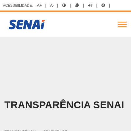
A+
|
A-
|
|
|
|
|
ACESSIBILIDADE:
FIERGS
SESI
SENAI
IEL
BUSCAR
Alte
Nav
Pular
para
o
conteúdo
principal
TRANSPARÊNCIA SENAI