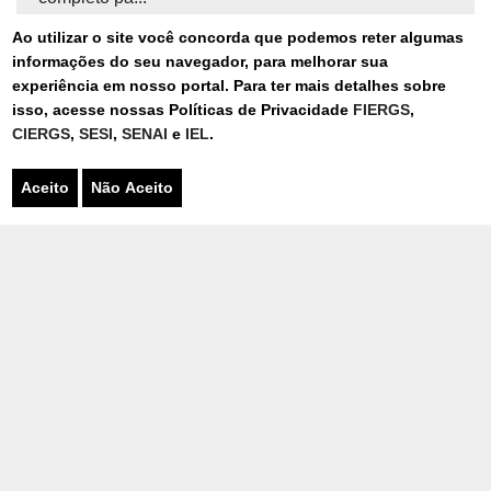
Ao utilizar o site você concorda que podemos reter algumas
informações do seu navegador, para melhorar sua
experiência em nosso portal. Para ter mais detalhes sobre
isso, acesse nossas Políticas de Privacidade
FIERGS
,
CIERGS
,
SESI
,
SENAI
e
IEL
.
Aceito
Não Aceito
DIAGNÓSTICO INDÚSTRIA 4.0:
MINHA INDÚSTRIA ESTÁ
PRÓXIMA DA 4ª REVOLUÇÃO
INDUSTRIAL?
A Simulação Digital é a aplicabilidade industrial que
permite testar e aprimorar...