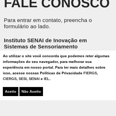
FALE CONOSCO
Para entrar em contato, preencha o
formulário ao lado.
Instituto SENAI de Inovação em
Sistemas de Sensoriamento
Av. Getúlio Vargas, 3239, São Leopoldo RS
Ao utilizar o site você concorda que podemos reter algumas
Fone: 51 3904 2690
informações do seu navegador, para melhorar sua
Whatsapp: 51 9485-8080
experiência em nosso portal. Para ter mais detalhes sobre
isisim@senairs.org.br
isso, acesse nossas Políticas de Privacidade
FIERGS
,
CIERGS
,
SESI
,
SENAI
e
IEL
.
Aceito
Não Aceito
Tipo
de
Cadastro
*
Instituto