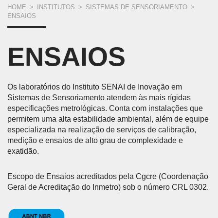
VOCÊ
HOME
>
INSTITUTOS
>
SISTEMAS DE SENSORIAMENTO
>
ENSAIOS
ESTÁ
AQUI
ENSAIOS
Os laboratórios do Instituto SENAI de Inovação em
Sistemas de Sensoriamento atendem às mais rígidas
especificações metrológicas. Conta com instalações que
permitem uma alta estabilidade ambiental, além de equipe
especializada na realização de serviços de calibração,
medição e ensaios de alto grau de complexidade e
exatidão.
Escopo de Ensaios acreditados pela Cgcre (Coordenação
Geral de Acreditação do Inmetro) sob o número CRL 0302.