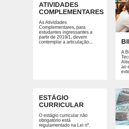
Siste
ATIVIDADES
Sistem
COMPLEMENTARES
As Atividades
Complementares, para
estudantes ingressantes a
partir de 2019/1, devem
B
contemplar a articulação...
A B
Tec
Ale
ao 
exte
ESTÁGIO
CURRICULAR
O estágio curricular não
obrigatório está
regulamentado na Lei nº.