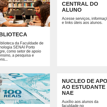
mas Embarcados
CENTRAL DO
as de Telecomunicações
ALUNO
Acesse serviços, informaç
e links úteis aos alunos.
IBLIOTECA
iblioteca da Faculdade de
nologia SENAI Porto
gre, como setor de apoio
ensino, a pesquisa e
ns...
NUCLEO DE APO
AO ESTUDANTE 
NAE
Auxílio aos alunos da
faculdade no