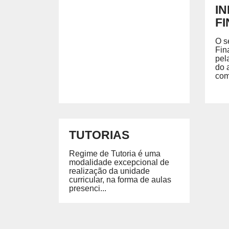
I
F
O s
Fin
pel
do 
com
TUTORIAS
Regime de Tutoria é uma
modalidade excepcional de
realização da unidade
curricular, na forma de aulas
presenci...