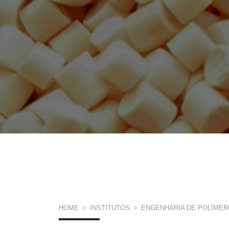
VOCÊ
HOME
>
INSTITUTOS
>
ENGENHARIA DE POLÍME