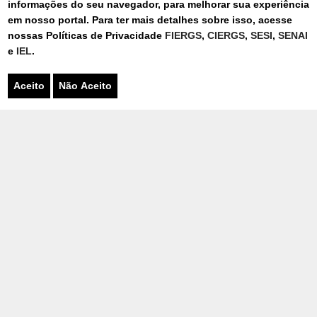
informações do seu navegador, para melhorar sua experiência
O SENAI-RS aceita o Cartão BNDES em vários
em nosso portal. Para ter mais detalhes sobre isso, acesse
de seus serviços. Conheça mais sobre essa
nossas Políticas de Privacidade
FIERGS
,
CIERGS
,
SESI
,
SENAI
possibilidade de financia...
e
IEL
.
Aceito
Não Aceito
SENAI 4.0