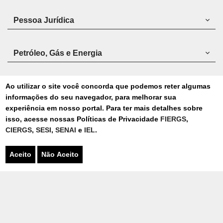
Tipo
de
Cadastro
*
Instituto
Ao utilizar o site você concorda que podemos reter algumas
informações do seu navegador, para melhorar sua
Nome
experiência em nosso portal. Para ter mais detalhes sobre
*
isso, acesse nossas Políticas de Privacidade
FIERGS
,
CIERGS
,
SESI
,
SENAI
e
IEL
.
E-
mail
Aceito
Não Aceito
*
Telefone
CNPJ