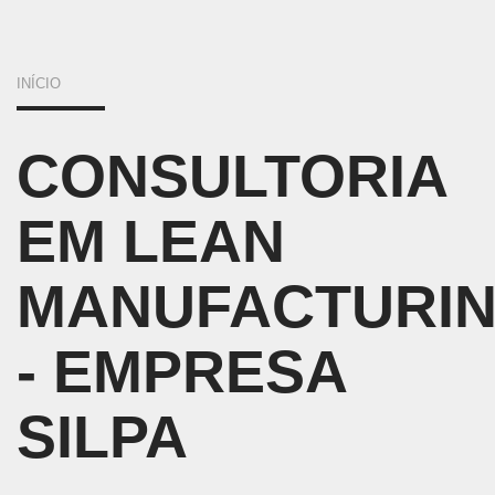
VOCÊ
INÍCIO
ESTÁ
CONSULTORIA
AQUI
EM LEAN
MANUFACTURI
- EMPRESA
SILPA