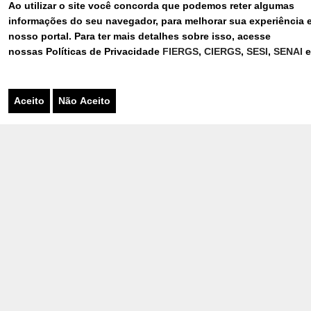
Ao utilizar o site você concorda que podemos reter algumas
informações do seu navegador, para melhorar sua experiência 
nosso portal. Para ter mais detalhes sobre isso, acesse
nossas Políticas de Privacidade
FIERGS
,
CIERGS
,
SESI
,
SENAI
OUTROS CASES
Aceito
Não Aceito
19/08/2020
NOVO ESPESSANTE PARA
ÁLCOOL GEL
Assunto mais falado de 2020, a pandemia da
covid-19 trouxe muitos desafios, inclusive para a
indústria. Neste...