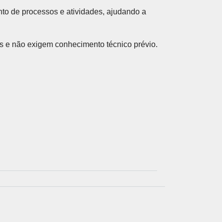
to de processos e atividades, ajudando a
ARCERIAS COM PODER PÚBLICO
s e não exigem conhecimento técnico prévio.
DOCENTE