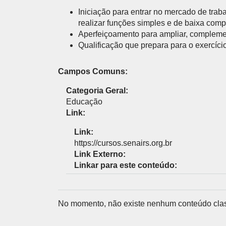
UNIDADES DO SENAI
Iniciação para entrar no mercado de tra
Encontre nossas unidades.
CURSOS DE GRADUAÇÃO E PÓS 
realizar funções simples e de baixa comp
Aperfeiçoamento para ampliar, complemen
Formação de nível superior em cursos de áreas esp
o exercício profissional.
Qualificação que prepara para o exercíc
Campos Comuns:
Categoria Geral:
ESCOLAS DO SENAI
FACULDADE
Educação
Link:
Link:
https://cursos.senairs.org.br
Link Externo:
Linkar para este conteúdo:
No momento, não existe nenhum conteúdo clas