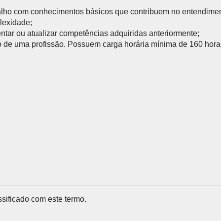
Química e Meio Ambiente
balho com conhecimentos básicos que contribuem no entendimen
P
GRADUAÇÃO
REGIMENTO
lexidade;
tar ou atualizar competências adquiridas anteriormente;
ecíficas habilitando você para
Acesse o regimento do SENAI/RS.
io de uma profissão. Possuem carga horária mínima de 160 hora
 SENAI
PORTAL DO ALUNO
PORTAL DO 
Portal do Aluno
Portal do Docente
sificado com este termo.