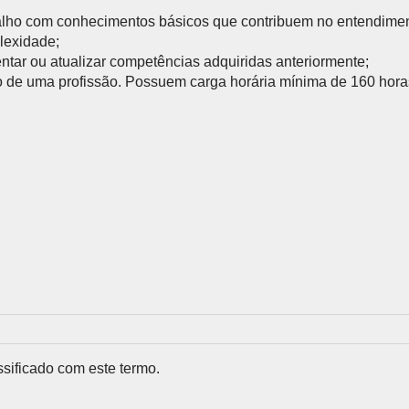
Química e Meio Ambiente
balho com conhecimentos básicos que contribuem no entendimen
P
GRADUAÇÃO
REGIMENTO
lexidade;
tar ou atualizar competências adquiridas anteriormente;
ecíficas habilitando você para
Acesse o regimento do SENAI/RS.
io de uma profissão. Possuem carga horária mínima de 160 hora
 SENAI
PORTAL DO ALUNO
PORTAL DO 
Portal do Aluno
Portal do Docente
sificado com este termo.