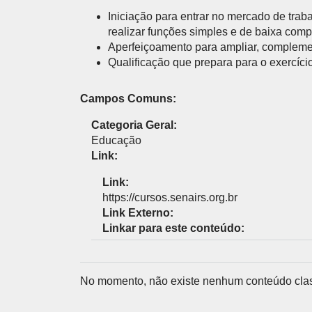
UNIDADES DO SENAI
Iniciação para entrar no mercado de tra
Encontre nossas unidades.
CURSOS DE GRADUAÇÃO E PÓS 
realizar funções simples e de baixa comp
Aperfeiçoamento para ampliar, complemen
Formação de nível superior em cursos de áreas esp
o exercício profissional.
Qualificação que prepara para o exercíc
Campos Comuns:
Categoria Geral:
ESCOLAS DO SENAI
FACULDADE
Educação
Link:
Link:
https://cursos.senairs.org.br
Link Externo:
Linkar para este conteúdo:
No momento, não existe nenhum conteúdo clas