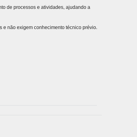
to de processos e atividades, ajudando a
ARCERIAS COM PODER PÚBLICO
s e não exigem conhecimento técnico prévio.
DOCENTE