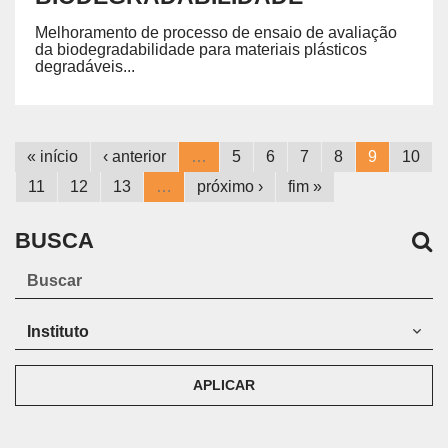
Melhoramento de processo de ensaio de avaliação
da biodegradabilidade para materiais plásticos
degradáveis...
« início
‹ anterior
…
5
6
7
8
9
10
11
12
13
…
próximo ›
fim »
BUSCA
APLICAR