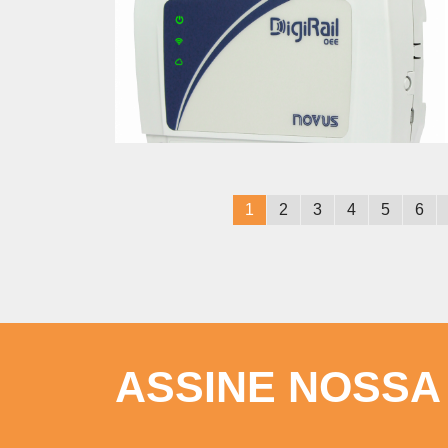
1
2
3
4
5
6
ASSINE NOSSA