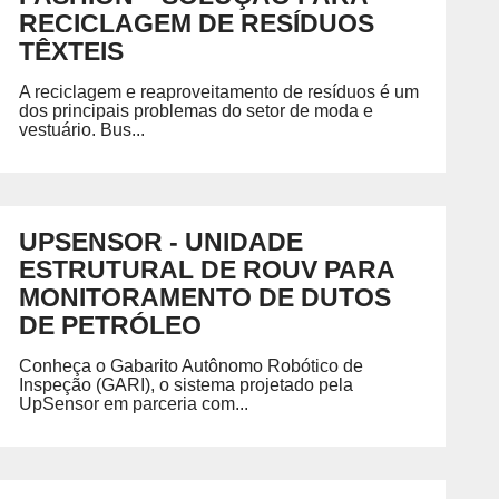
Petróleo, Gás e Energia
D
RECICLAGEM DE RESÍDUOS
P
Química e Meio Ambiente
GRADUAÇÃO
TÊXTEIS
REGIMENTO
ecíficas habilitando você para
Acesse o regimento do SENAI/RS.
A reciclagem e reaproveitamento de resíduos é um
dos principais problemas do setor de moda e
vestuário. Bus...
 SENAI
PORTAL DO ALUNO
PORTAL DO 
UPSENSOR - UNIDADE
Portal do Aluno
Portal do Docente
ESTRUTURAL DE ROUV PARA
MONITORAMENTO DE DUTOS
DE PETRÓLEO
Conheça o Gabarito Autônomo Robótico de
Inspeção (GARI), o sistema projetado pela
UpSensor em parceria com...