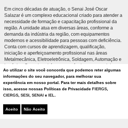
Em cinco décadas de atuação, o Senai José Oscar
Salazar é um complexo educacional criado para atender a
necessidade de formação e capacitação profissional da
região. A unidade atua em diversas áreas, conforme a
demanda da indústria da região, com equipamentos
modernos e acessibilidade para pessoas com deficiência.
Conta com cursos de aprendizagem, qualificação,
iniciação e aperfeiçoamento profissional nas áreas
Metalmecânica, Eletroeletrônica, Soldagem, Automação e
Logística. Possui também cursos técnicos presenciais e
Ao utilizar o site você concorda que podemos reter algumas
semipresenciais nas áreas de Eletromecânica, Automação
informações do seu navegador, para melhorar sua
Industrial e Eletrotécnica. Ainda oferece assessoria técnica
experiência em nosso portal. Para ter mais detalhes sobre
e tecnológica e serviços técnicos operacionais em todas
isso, acesse nossas Políticas de Privacidade
FIERGS
,
as áreas para as indústrias, atendendo mais de 40
CIERGS
,
SESI
,
SENAI
e
IEL
.
municípios da região.
Aceito
Não Aceito
TRAMONTINA
O industrial Clovis Tramontina contou sobre sua vida e a
trajetória na empresa na palestra
Emprender não é um ato.