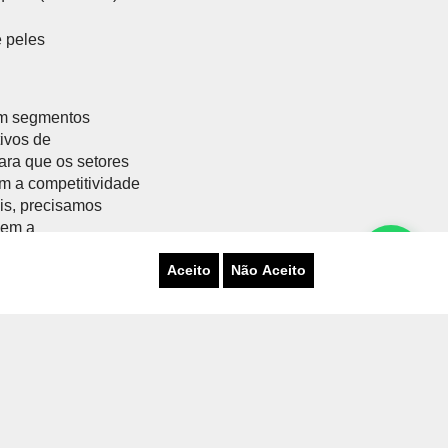
e peles
s
em segmentos
tivos de
ara que os setores
m a competitividade
eis, precisamos
vem a
Aceito
Não Aceito
de acrescentar 4,6%
as da Unidade de
gaúchas para o
 ser Tabaco,