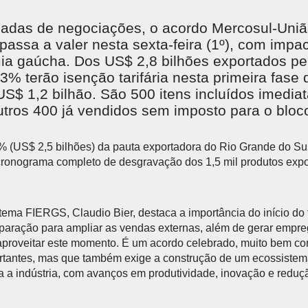
adas de negociações, o acordo Mercosul-Uni
passa a valer nesta sexta-feira (1º), com impa
ia gaúcha. Dos US$ 2,8 bilhões exportados pe
3% terão isenção tarifária nesta primeira fase d
US$ 1,2 bilhão. São 500 itens incluídos imedia
tros 400 já vendidos sem imposto para o bloc
 (US$ 2,5 bilhões) da pauta exportadora do Rio Grande do Sul
cronograma completo de desgravação dos 1,5 mil produtos exp
tema FIERGS, Claudio Bier, destaca a importância do início do 
aração para ampliar as vendas externas, além de gerar empre
proveitar este momento. É um acordo celebrado, muito bem con
rtantes, mas que também exige a construção de um ecossistem
a a indústria, com avanços em produtividade, inovação e reduçã