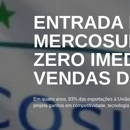
ENTRADA 
MERCOSUL
ZERO IME
VENDAS D
Em quatro anos, 93% das exportações à União E
projeta ganhos em competitividade, tecnologi