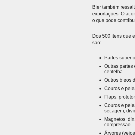
Bier também ressalt
exportações. O acor
o que pode contribui
Dos 500 itens que e
são:
Partes superio
Outras partes 
centelha
Outros óleos 
Couros e pele
Flaps, protet
Couros e peles
secagem, divid
Magnetos; dín
compressão
Árvores (veios