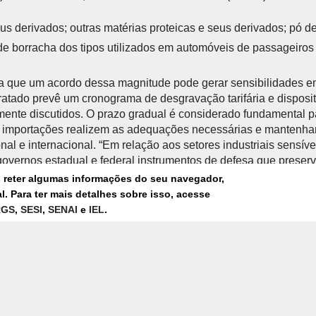
s derivados; outras matérias proteicas e seus derivados; pó d
e borracha dos tipos utilizados em automóveis de passageiro
 que um acordo dessa magnitude pode gerar sensibilidades 
tratado prevê um cronograma de desgravação tarifária e disposi
nte discutidos. O prazo gradual é considerado fundamental p
s importações realizem as adequações necessárias e mantenha
al e internacional. “Em relação aos setores industriais sensív
 governos estadual e federal instrumentos de defesa que preser
 empregos e a indústria do Rio Grande do Sul”, afirma Bier.
s reter algumas informações do seu navegador,
. Para ter mais detalhes sobre isso, acesse
RGS
,
SESI
,
SENAI
e
IEL
.
ONOMIA E NA INDÚSTRIA
anos, o acordo entre Mercosul e União Europeia tem potencial 
roduto Interno Bruto (PIB), cerca de R$ 31 bilhões. Estimativ
 do Sistema FIERGS indicam que as exportações industriais 
m crescer cerca de US$ 801,3 milhões no período.
da Indústria de Transformação, os mais beneficiados tendem a