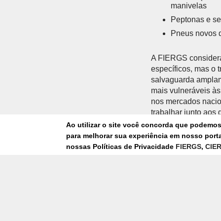
manivelas
Peptonas e seu
Pneus novos d
A FIERGS considera
específicos, mas o 
salvaguarda amplame
mais vulneráveis à
nos mercados nacion
trabalhar junto aos
competitividade, os
Ao utilizar o site você concorda que podemo
para melhorar sua experiência em nosso portal
nossas Políticas de Privacidade
FIERGS
,
CIE
REFLEXOS NA EC
No horizonte de 15 
ao crescimento do P
Estudos Econômicos
bloco europeu pode
Entre os segmentos 