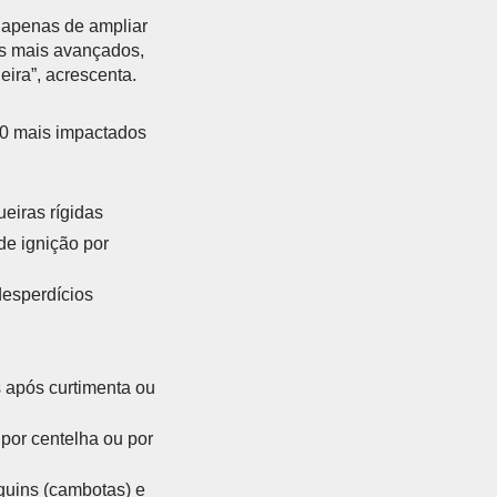
a apenas de ampliar
os mais avançados,
leira”, acrescenta.
10 mais impactados
ueiras rígidas
de ignição por
desperdícios
s após curtimenta ou
por centelha ou por
equins (cambotas) e