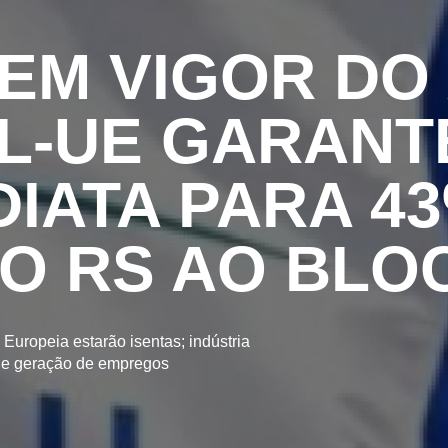
EM VIGOR DO
-UE GARANTE
DIATA PARA 4
O RS AO BLO
uropeia estarão isentas; indústria
a e geração de empregos