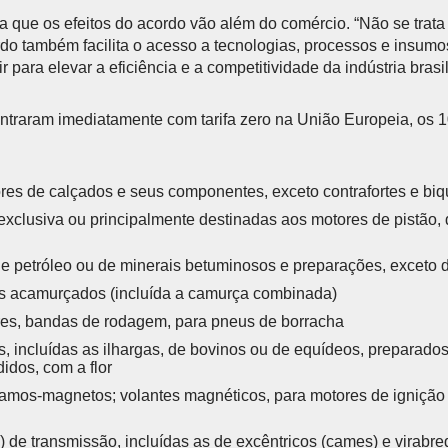
a que os efeitos do acordo vão além do comércio. “Não se trat
do também facilita o acesso a tecnologias, processos e insum
r para elevar a eficiência e a competitividade da indústria brasi
ntraram imediatamente com tarifa zero na União Europeia, os 
res de calçados e seus componentes, exceto contrafortes e biq
exclusiva ou principalmente destinadas aos motores de pistão, 
de petróleo ou de minerais betuminosos e preparações, exceto 
s acamurçados (incluída a camurça combinada)
ores, bandas de rodagem, para pneus de borracha
, incluídas as ilhargas, de bovinos ou de equídeos, preparado
idos, com a flor
amos-magnetos; volantes magnéticos, para motores de ignição 
) de transmissão, incluídas as de excêntricos (cames) e virabr