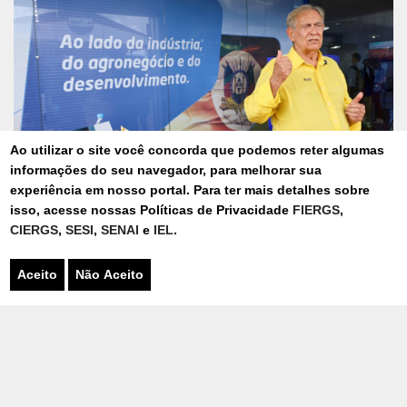
Anterior
Próx
Ao utilizar o site você concorda que podemos reter algumas
informações do seu navegador, para melhorar sua
experiência em nosso portal. Para ter mais detalhes sobre
isso, acesse nossas Políticas de Privacidade
FIERGS
,
Claudio Bier afirma que Expodireto se firmou
CIERGS
,
SESI
,
SENAI
e
IEL
.
como uma das maiores feiras do agronegócio
da América Latina
Aceito
Não Aceito
Foto: Dudu Leal
Publicado segunda-feira, 9 de Março de 2026 - 14h14