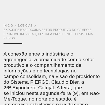
VOCÊ
INÍCIO
>
NOTÍCIAS
>
EXPODIRETO APROXIMA SETOR PRODUTIVO DO CAMPO E
ESTÁ
PROMOVE INOVAÇÃO, DESTACA PRESIDENTE DO SISTEMA
FIERGS
AQUI
A conexão entre a indústria e o
agronegócio, a proximidade com o setor
produtivo e o compartilhamento de
informações e de tecnologias no
campo consolidam, na visão do presidente
do Sistema FIERGS, Claudio Bier, a
26ª Expodireto-Cotrijal. A feira, que
se iniciou nesta segunda-feira (9), em Não-
Me-Toque, no norte do estado, é
um espaço estratégico para discutir o