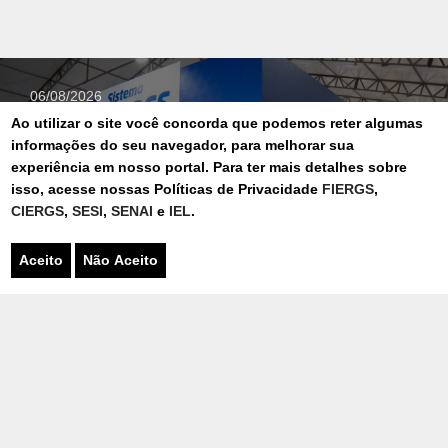
06/08/2026
SISTEMA FIERGS DESTACA NOVA
Ao utilizar o site você concorda que podemos reter algumas
PÓS-GRADUAÇÃO E AMPLIA
informações do seu navegador, para melhorar sua
OFERTAS PARA A CADEIA DA
experiência em nosso portal. Para ter mais detalhes sobre
CONSTRUÇÃO CIVIL NA
isso, acesse nossas Políticas de Privacidade
FIERGS
,
CONSTRUSUL 2026
CIERGS
,
SESI
,
SENAI
e
IEL
.
Aceito
Não Aceito
FEIRA
03/08/2026
GRAVADO NO SENAI-RS DE BENTO
GONÇALVES, REALITY “DUELO DE
MARCENEIROS” ESTREIA NO
YOUTUBE