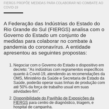
VOCÊ
FIERGS PROPÕE MEDIDAS PARA COLABORAR NO COMBATE AO
ESTÁ
COVID-19
AQUI
A Federação das Indústrias do Estado do
Rio Grande do Sul (FIERGS) analisa com o
Governo do Estado um conjunto de
medidas para colaborar no combate à
pandemia do coronavírus. A entidade
apresentou as seguintes propostas:
Negociar com o Governo do Estado o dispositivo em
decreto: "As indústrias com regramentos específicos
quanto à Covid-19, atendendo as recomendações da
OMS, Ministério da Saúde e Secretaria de Estado da
Saúde, poderão operar suas linhas de produção com
até 50% da força de trabalho usual em suas
atividades-fim".
Disponibilidade do Pavilhão de Exposições da
FIERGS
para centro de diagnóstico, triagem, e
hospital de campanha.