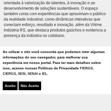
orientada à valorização de talentos, à inovação e ao
desenvolvimento de soluções sustentáveis. O espaço
também conta com experiências que aproximam o público
da realidade industrial, como dinâmicas interativas que
conectam esforço, resultado e inovação, além da Vitrine
Indústria RS, que destaca produtos gaúchos e evidencia a
presença da indústria no cotidiano.
As mudanças na forma como as lideranças tratam a saúde
Ao utilizar o site você concorda que podemos reter algumas
mental também estiveram em pauta. O painel “Saúde
informações do seu navegador, para melhorar sua
interconectada: futuro do bem-estar” mostrou que o
experiência em nosso portal. Para ter mais detalhes sobre
cuidado com fatores psicossociais dos colaboradores
isso, acesse nossas Políticas de Privacidade
FIERGS
,
deixou de ser reativo e passou a ser contínuo e preventivo,
CIERGS
,
SESI
,
SENAI
e
IEL
.
impactando diretamente no engajamento e na relação das
equipes com as organizações. “A saúde deixa de ser algo
Aceito
Não Aceito
que você busca quando algo dá errado e passa a ser algo
que você pratica todos os dias. Isso implica tratar ela como
fator-chave na gestão, com monitoramento contínuo,
prevenção e promoção. Uma empresa que atua de forma
preventiva e coordenada colhe resultados palpáveis, tanto