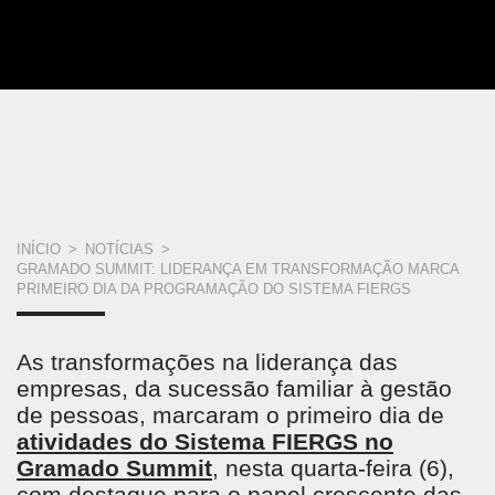
VOCÊ
INÍCIO
>
NOTÍCIAS
>
GRAMADO SUMMIT: LIDERANÇA EM TRANSFORMAÇÃO MARCA
ESTÁ
PRIMEIRO DIA DA PROGRAMAÇÃO DO SISTEMA FIERGS
AQUI
As transformações na liderança das
empresas, da sucessão familiar à gestão
de pessoas, marcaram o primeiro dia de
atividades do Sistema FIERGS no
Gramado Summit
, nesta quarta-feira (6),
com destaque para o papel crescente das