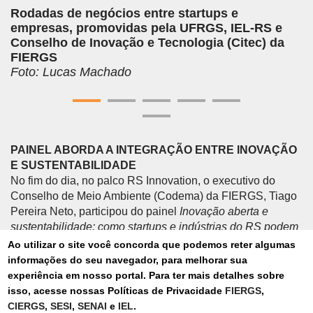
Rodadas de negócios entre startups e
empresas, promovidas pela UFRGS, IEL-RS e
Conselho de Inovação e Tecnologia (Citec) da
FIERGS
Foto: Lucas Machado
PAINEL ABORDA A INTEGRAÇÃO ENTRE INOVAÇÃO
E SUSTENTABILIDADE
No fim do dia, no palco RS Innovation, o executivo do
Conselho de Meio Ambiente (Codema) da FIERGS, Tiago
Pereira Neto, participou do painel
Inovação aberta e
sustentabilidade: como startups e indústrias do RS podem
cocriar um futuro verde
. Ao lado do especialista em
Ao utilizar o site você concorda que podemos reter algumas
inovação da Fruki Bebidas, Rodrigo Cury Teixeira, e do
informações do seu navegador, para melhorar sua
sócio-diretor da empresa Ambiente Verde, Alberto Luiz
experiência em nosso portal. Para ter mais detalhes sobre
Wanner, Tiago falou sobre a importância da união entre
isso, acesse nossas Políticas de Privacidade
FIERGS
,
inovação e sustentabilidade para o fortalecimento da
CIERGS
,
SESI
,
SENAI
e
IEL
.