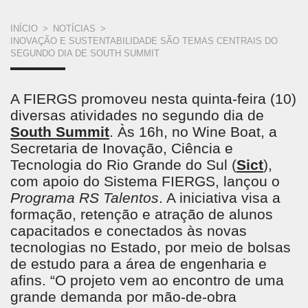
VOCÊ
INÍCIO
>
NOTÍCIAS
>
INOVAÇÃO E SUSTENTABILIDADE SÃO TEMAS CENTRAIS DO
ESTÁ
SEGUNDO DIA DE SOUTH SUMMIT
AQUI
A FIERGS promoveu nesta quinta-feira (10)
diversas atividades no segundo dia de
South Summit
. Às 16h, no Wine Boat, a
Secretaria de Inovação, Ciência e
Tecnologia do Rio Grande do Sul (
Sict
),
com apoio do Sistema FIERGS, lançou o
Programa RS Talentos
. A iniciativa visa a
formação, retenção e atração de alunos
capacitados e conectados às novas
tecnologias no Estado, por meio de bolsas
de estudo para a área de engenharia e
afins. “O projeto vem ao encontro de uma
grande demanda por mão-de-obra