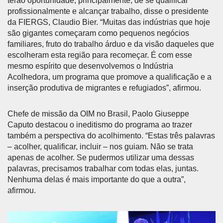
terão oportunidade, principalmente, de se qualificar
profissionalmente e alcançar trabalho, disse o presidente
da FIERGS, Claudio Bier. “Muitas das indústrias que hoje
são gigantes começaram como pequenos negócios
familiares, fruto do trabalho árduo e da visão daqueles que
escolheram esta região para recomeçar. É com esse
mesmo espírito que desenvolvemos o Indústria
Acolhedora, um programa que promove a qualificação e a
inserção produtiva de migrantes e refugiados”, afirmou.
Chefe de missão da OIM no Brasil, Paolo Giuseppe
Caputo destacou o ineditismo do programa ao trazer
também a perspectiva do acolhimento. “Estas três palavras
– acolher, qualificar, incluir – nos guiam. Não se trata
apenas de acolher. Se pudermos utilizar uma dessas
palavras, precisamos trabalhar com todas elas, juntas.
Nenhuma delas é mais importante do que a outra”,
afirmou.
Anterior
Próx