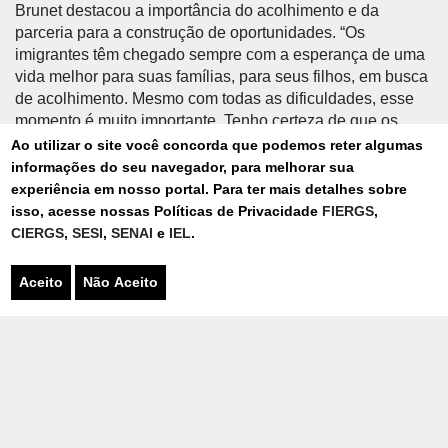
Brunet destacou a importância do acolhimento e da
parceria para a construção de oportunidades. “Os
imigrantes têm chegado sempre com a esperança de uma
vida melhor para suas famílias, para seus filhos, em busca
de acolhimento. Mesmo com todas as dificuldades, esse
momento é muito importante. Tenho certeza de que os
imigrantes que serão acolhidos pela indústria vão se
Ao utilizar o site você concorda que podemos reter algumas
reconectar com o país”, afirmou, emocionada.
informações do seu navegador, para melhorar sua
experiência em nosso portal. Para ter mais detalhes sobre
isso, acesse nossas Políticas de Privacidade
FIERGS
,
Projeto-piloto em Erechim
CIERGS
,
SESI
,
SENAI
e
IEL
.
O programa Indústria Acolhedora nasce como resposta
aos desafios demográficos e econômicos enfrentados pelo
Aceito
Não Aceito
Rio Grande do Sul. A proposta é integrar migrantes e
refugiados ao setor industrial do estado, promovendo não
apenas a empregabilidade, mas também trajetórias
profissionais sustentáveis e contribuições concretas para a
competitividade e inovação da indústria gaúcha.
Com atuação conjunta das entidades que compõem o
Sistema FIERGS – Sesi/RS, Senai-RS e IEL-RS –, além