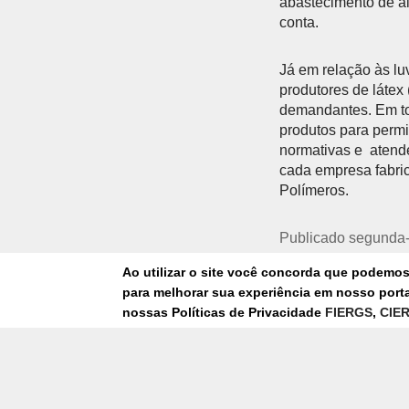
abastecimento de al
conta.
Já em relação às lu
produtores de látex 
demandantes. Em to
produtos para permit
normativas e atende
cada empresa fabric
Polímeros.
Publicado segunda-
Ao utilizar o site você concorda que podemo
para melhorar sua experiência em nosso portal
SAÚDE
nossas Políticas de Privacidade
FIERGS
,
CIE
CORONAVIR