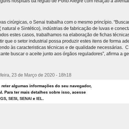
guns hospitais da região de Porto Alegre com relação a aventa
vas cirúrgicas, o Senai trabalha com o mesmo princípio. “Buscam
( natural e Sintético), indústrias de fabricação de luvas e cone
dos estes casos, trabalhamos na elaboração de fichas técnica
ir que o setor industrial possa produzir estes itens de forma a
ndo às caracteristicas técnicas e de qualidade necessárias. C
ante buscar o aceite junto aos órgãos reguladores”, afirma a ge
feira, 23 de Março de 2020 - 18h18
s reter algumas informações do seu navegador,
. Para ter mais detalhes sobre isso, acesse
INSTITUTOS DE INOVAÇÃO E TECNOLOGIA
RGS
,
SESI
,
SENAI
e
IEL
.
US