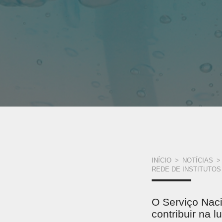
VOCÊ
INÍCIO
>
NOTÍCIAS
>
REDE DE INSTITUTOS
ESTÁ
AQUI
O Serviço Naci
contribuir na 