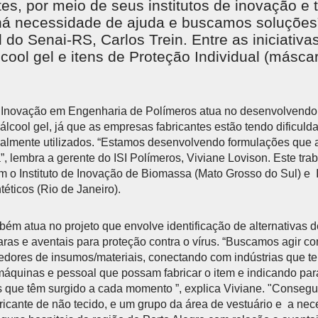
tes, por meio de seus institutos de inovação e 
á necessidade de ajuda e buscamos soluções”
l do Senai-RS, Carlos Trein. Entre as iniciativa
cool gel e itens de Proteção Individual (másca
de Inovação em Engenharia de Polímeros atua no desenvolvend
álcool gel, já que as empresas fabricantes estão tendo dificuld
almente utilizados. “Estamos desenvolvendo formulações que 
”, lembra a gerente do ISI Polímeros, Viviane Lovison. Este tra
om o Instituto de Inovação de Biomassa (Mato Grosso do Sul) e I
téticos (Rio de Janeiro).
bém atua no projeto que envolve identificação de alternativas d
ras e aventais para proteção contra o vírus. “Buscamos agir c
cedores de insumos/materiais, conectando com indústrias que 
máquinas e pessoal que possam fabricar o item e indicando pa
s que têm surgido a cada momento ”, explica Viviane. "Conseg
ricante de não tecido, e um grupo da área de vestuário e a ne