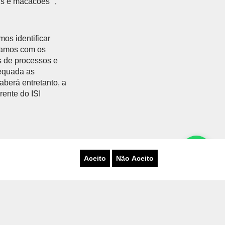
is e macacões ",
os identificar
ctamos com os
s de processos e
dequada as
aberá entretanto, a
rente do ISI
Aceito
Não Aceito
SOLUÇÕES