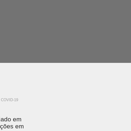
COVID-19
ajado em
 ações em