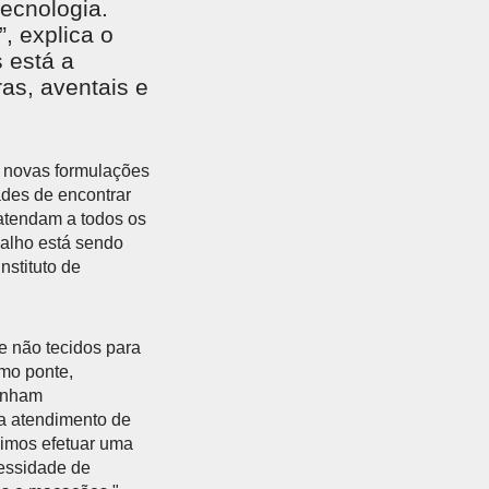
tecnologia.
, explica o
s está a
ras, aventais e
o novas formulações
ades de encontrar
atendam a todos os
balho está sendo
nstituto de
e não tecidos para
omo ponte,
tenham
ra atendimento de
uimos efetuar uma
cessidade de