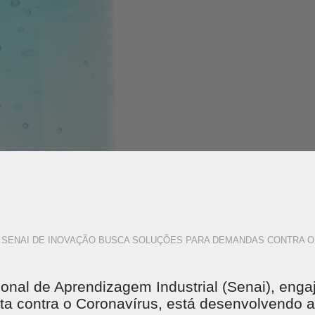
 SENAI DE INOVAÇÃO BUSCA SOLUÇÕES PARA DEMANDAS CONTRA O 
onal de Aprendizagem Industrial (Senai), eng
luta contra o Coronavírus, está desenvolvendo