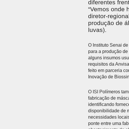
diferentes fren
“Vemos onde h
diretor-regiona
produção de ál
luvas).
O Instituto Senai 
para a produção de 
alguns insumos usu
requisitos da Anvisa
feito em parceria c
Inovação de Biossin
O ISI Polímeros tam
fabricação de másca
identificando forne
disponibilidade de 
necessidades locai
ponte entre uma fab