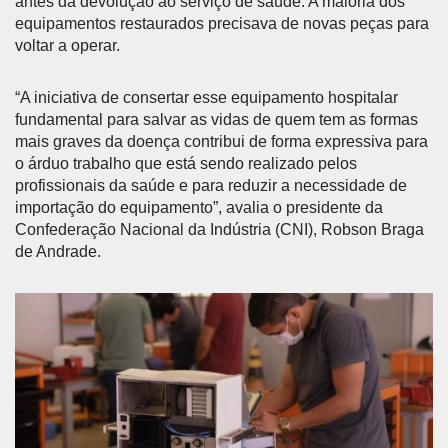
antes da devolução ao serviço de saúde. A maioria dos
equipamentos restaurados precisava de novas peças para
voltar a operar.
“A iniciativa de consertar esse equipamento hospitalar
fundamental para salvar as vidas de quem tem as formas
mais graves da doença contribui de forma expressiva para
o árduo trabalho que está sendo realizado pelos
profissionais da saúde e para reduzir a necessidade de
importação do equipamento”, avalia o presidente da
Confederação Nacional da Indústria (CNI), Robson Braga
de Andrade.
Anterior
Próx