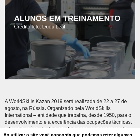
ALUNOS EM TREINAMENTO
Crédito foto: Dudu Leal
A WorldSkills Kazan 2019 será realizada de 22 a 27 de
agosto, na Rússia. Organizado pela WorldSkills
International – entidade que trabalha, desde 1950, para o
desenvolvimento e a excelência das ocupações técnicas,
o torneio reúne, de dois em dois anos, competidores de
Ao utilizar o site você concorda que podemos reter algumas
países e regiões das Américas, Europa, Ásia, África e