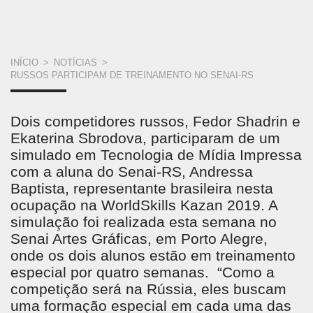
VOCÊ
INÍCIO
>
NOTÍCIAS
>
RUSSOS PARTICIPAM DE TREINAMENTO NO SENAI-RS
ESTÁ
AQUI
Dois competidores russos, Fedor Shadrin e
Ekaterina Sbrodova, participaram de um
simulado em Tecnologia de Mídia Impressa
com a aluna do Senai-RS, Andressa
Baptista, representante brasileira nesta
ocupação na WorldSkills Kazan 2019. A
simulação foi realizada esta semana no
Senai Artes Gráficas, em Porto Alegre,
onde os dois alunos estão em treinamento
especial por quatro semanas. “Como a
competição será na Rússia, eles buscam
uma formação especial em cada uma das