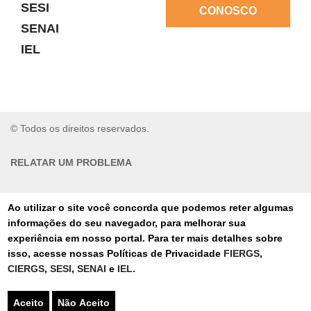
SESI
CONOSCO
SENAI
IEL
© Todos os direitos reservados.
RELATAR UM PROBLEMA
AUTO-ATENDIMENTO
Ao utilizar o site você concorda que podemos reter algumas
informações do seu navegador, para melhorar sua
PORTAL DE COMPRAS
experiência em nosso portal. Para ter mais detalhes sobre
isso, acesse nossas Políticas de Privacidade
FIERGS
,
TERMOS DE USO
CIERGS
,
SESI
,
SENAI
e
IEL
.
AUTORIZAÇÕES
Aceito
Não Aceito