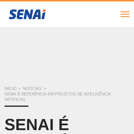
FIERGS
SESI
SENAI
IEL
Alte
Nav
Pular
para
o
conteúdo
principal
VOCÊ
INÍCIO
>
NOTÍCIAS
>
SENAI É REFERÊNCIA EM PROJETOS DE INTELIGÊNCIA
ESTÁ
ARTIFICIAL
AQUI
SENAI É