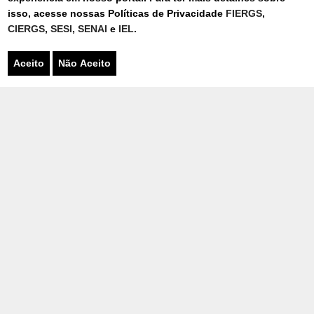
FEIRA
isso, acesse nossas Políticas de Privacidade
FIERGS
,
CIERGS
,
SESI
,
SENAI
e
IEL
.
03/08/2026
Aceito
Não Aceito
GRAVADO NO SENAI-RS DE BENTO
GONÇALVES, REALITY “DUELO DE
MARCENEIROS” ESTREIA NO
YOUTUBE
CAPACITAÇÃO
31/07/2026
SISTEMA FIERGS APRESENTA
SOLUÇÕES PARA A INDÚSTRIA
MOVELEIRA NA MOVELSUL BRASIL