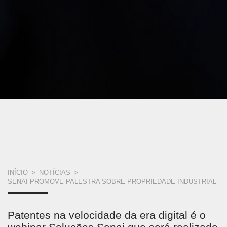
VOCÊ
INÍCIO
>
NOTÍCIAS
>
SENAI PROMOVE PALESTRA SOBRE PROPRIEDADE INDUSTRIAL
ESTÁ
AQUI
Patentes na velocidade da era digital é o