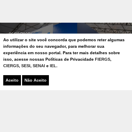
06/08/2026
Ao utilizar o site você concorda que podemos reter algumas
SISTEMA FIERGS DESTACA NOVA
informações do seu navegador, para melhorar sua
PÓS-GRADUAÇÃO E AMPLIA
experiência em nosso portal. Para ter mais detalhes sobre
OFERTAS PARA A CADEIA DA
isso, acesse nossas Políticas de Privacidade
FIERGS
,
CONSTRUÇÃO CIVIL NA
CIERGS
,
SESI
,
SENAI
e
IEL
.
CONSTRUSUL 2026
Aceito
Não Aceito
FEIRA
03/08/2026
GRAVADO NO SENAI-RS DE BENTO
GONÇALVES, REALITY “DUELO DE
MARCENEIROS” ESTREIA NO