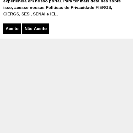
experiência em nosso portal. Para ter mais detalhes sobre
acompanharão durante a competição.
isso, acesse nossas Políticas de Privacidade
FIERGS
,
CIERGS
,
SESI
,
SENAI
e
IEL
.
Publicado sexta-feira, 2 de Agosto de 2019 - 14h14
Aceito
Não Aceito
WORLDSKILLS
COMPETIÇÃO
TORNEIO
EDUCAÇÃO
APRENDIZADO
MEDALHA
KAZAN
RÚSSIA
06/08/2026
SISTEMA FIERGS DESTACA NOVA
PÓS-GRADUAÇÃO E AMPLIA
OFERTAS PARA A CADEIA DA