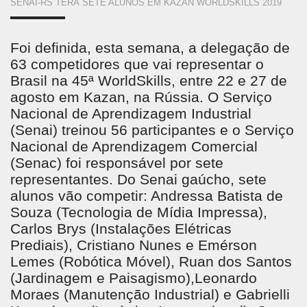
SENAI-RS TERÁ SETE ALUNOS EM KAZAN WORLDSKILLS 2019
ESTÁ
AQUI
Foi definida, esta semana, a delegação de
63 competidores que vai representar o
Brasil na 45ª WorldSkills, entre 22 e 27 de
agosto em Kazan, na Rússia. O Serviço
Nacional de Aprendizagem Industrial
(Senai) treinou 56 participantes e o Serviço
Nacional de Aprendizagem Comercial
(Senac) foi responsável por sete
representantes. Do Senai gaúcho, sete
alunos vão competir: Andressa Batista de
Souza (Tecnologia de Mídia Impressa),
Carlos Brys (Instalações Elétricas
Prediais), Cristiano Nunes e Emérson
Lemes (Robótica Móvel), Ruan dos Santos
(Jardinagem e Paisagismo),Leonardo
Moraes (Manutenção Industrial) e Gabrielli