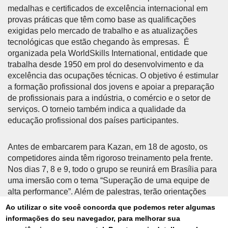
medalhas e certificados de excelência internacional em
provas práticas que têm como base as qualificações
exigidas pelo mercado de trabalho e as atualizações
tecnológicas que estão chegando às empresas. É
organizada pela WorldSkills International, entidade que
trabalha desde 1950 em prol do desenvolvimento e da
excelência das ocupações técnicas. O objetivo é estimular
a formação profissional dos jovens e apoiar a preparação
de profissionais para a indústria, o comércio e o setor de
serviços. O torneio também indica a qualidade da
educação profissional dos países participantes.
Antes de embarcarem para Kazan, em 18 de agosto, os
competidores ainda têm rigoroso treinamento pela frente.
Nos dias 7, 8 e 9, todo o grupo se reunirá em Brasília para
uma imersão com o tema “Superação de uma equipe de
alta performance”. Além de palestras, terão orientações
sobre a cultura na Rússia, como lidar com a diferença do
Ao utilizar o site você concorda que podemos reter algumas
fuso horário e discutir aspectos de cada uma das
informações do seu navegador, para melhorar sua
ocupações com os intérpretes e especialistas que os