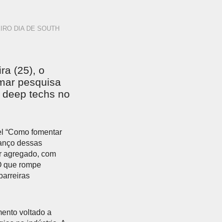
IRO DIA DE SOUTH
ra (25), o
mar pesquisa
e deep techs no
el “Como fomentar
vanço dessas
or agregado, com
“O que rompe
barreiras
ento voltado a