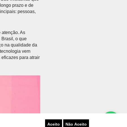
 longo prazo e de
incipais: pessoas,
e atenção. As
 Brasil, o que
ço na qualidade da
 tecnologia vem
 eficazes para atrair
Próximo
Aceito
Não Aceito