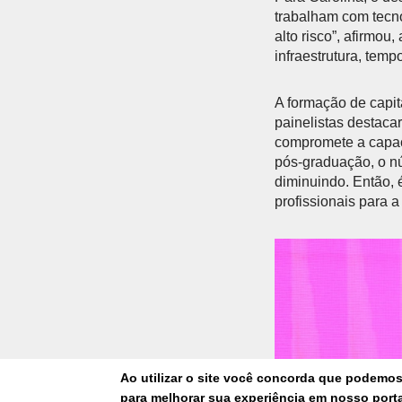
trabalham com tecnol
alto risco”, afirmo
infraestrutura, tempo
A formação de capit
painelistas destaca
compromete a capac
pós-graduação, o n
diminuindo. Então, é
profissionais para a 
Anterior
Ao utilizar o site você concorda que podemo
para melhorar sua experiência em nosso portal