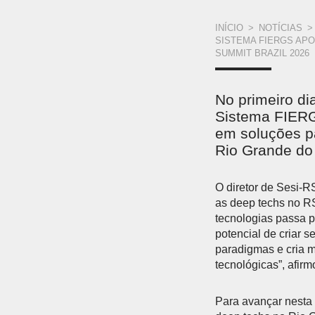
VOCÊ
INÍCIO
>
NOTÍCIAS
>
SISTEMA FIERGS APO
ESTÁ
SUMMIT BRAZIL 2026
AQUI
No primeiro di
Sistema FIERG
em soluções pa
Rio Grande do 
O diretor de Sesi-R
as deep techs no RS
tecnologias passa p
potencial de criar 
paradigmas e cria m
tecnológicas”, afirm
Para avançar nesta 