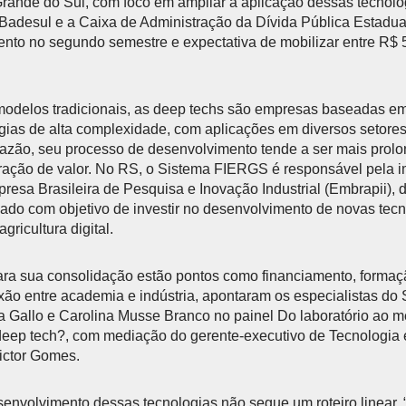
rande do Sul, com foco em ampliar a aplicação dessas tecnolog
o Badesul e a Caixa de Administração da Dívida Pública Estadua
nto no segundo semestre e expectativa de mobilizar entre R$ 
modelos tradicionais, as deep techs são empresas baseadas e
logias de alta complexidade, com aplicações em diversos setore
 razão, seu processo de desenvolvimento tende a ser mais pro
eração de valor. No RS, o Sistema FIERGS é responsável pela 
esa Brasileira de Pesquisa e Inovação Industrial (Embrapii), 
ado com objetivo de investir no desenvolvimento de novas tec
gricultura digital.
ara sua consolidação estão pontos como financiamento, formaçã
xão entre academia e indústria, apontaram os especialistas do
a Gallo e Carolina Musse Branco no painel Do laboratório ao 
deep tech?, com mediação do gerente-executivo de Tecnologia 
ictor Gomes.
senvolvimento dessas tecnologias não segue um roteiro linear. “