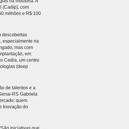
ias na indústria. A
l (Cadip), com
50 milhões e R$ 100
m descobertas
s, especialmente na
longado, mas com
implantação, em
do Cedra, um centro
nologias (deep
o de talentos e a
 Senai-RS Gabriela
mercado: quem
e Inovação do
São iniciativas que