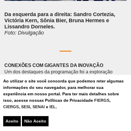
Da esquerda para a direita: Sandro Cortezia,
Victória Kern, Sônia Bier, Bruna Hermes e
Lissandro Dorneles.
Foto: Divulgação
CONEXÕES COM GIGANTES DA INOVAÇÃO
Um dos destaques da programação foi a exploração
aprofundada da computação quântica. Em reunião com a
Ao utilizar o site você concorda que podemos reter algumas
IBM, a delegação conheceu o roadmap da organização,
informações do seu navegador, para melhorar sua
ferramenta visual e estratégica que detalha as etapas,
experiência em nosso portal. Para ter mais detalhes sobre
prazos e recursos para alcançar metas. A empresa prevê o
isso, acesse nossas Políticas de Privacidade
FIERGS
,
lançamento do “Starling”, um computador quântico com
CIERGS
,
SESI
,
SENAI
e
IEL
.
200 qubits lógicos até 2029, e discutiu o potencial da
tecnologia em áreas como finanças e saúde. Outro
Aceito
Não Aceito
aprendizado central foi a importância da qualidade dos
dados e da infraestrutura tecnológica para a adoção bem-