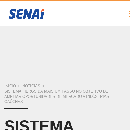
FIERGS
SESI
SENAI
IEL
Pular
para
o
conteúdo
principal
VOCÊ
INÍCIO
>
NOTÍCIAS
>
SISTEMA FIERGS DÁ MAIS UM PASSO NO OBJETIVO DE
ESTÁ
AMPLIAR OPORTUNIDADES DE MERCADO A INDÚSTRIAS
GAÚCHAS
AQUI
SISTEMA