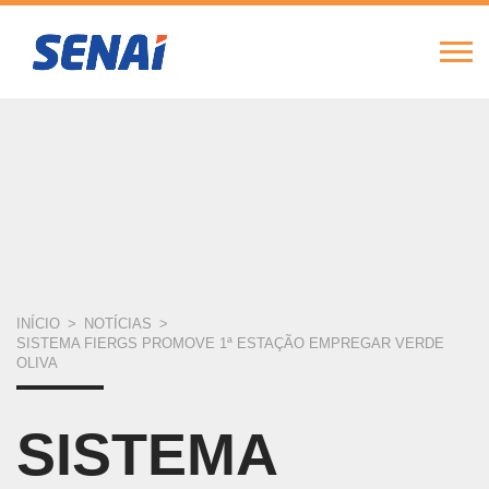
FIERGS
SESI
SENAI
IEL
Alte
Nav
Pular
para
o
conteúdo
principal
VOCÊ
INÍCIO
>
NOTÍCIAS
>
SISTEMA FIERGS PROMOVE 1ª ESTAÇÃO EMPREGAR VERDE
ESTÁ
OLIVA
AQUI
SISTEMA