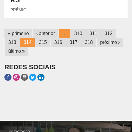
PRÊMIO
« primeiro
‹ anterior
…
310
311
312
313
314
315
316
317
318
próximo ›
último »
REDES SOCIAIS