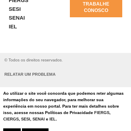
FIERGS
TRABALHE
SESI
CONOSCO
SENAI
IEL
© Todos os direitos reservados.
RELATAR UM PROBLEMA
AUTO-ATENDIMENTO
Ao utilizar o site você concorda que podemos reter algumas
informações do seu navegador, para melhorar sua
PORTAL DE COMPRAS
experiência em nosso portal. Para ter mais detalhes sobre
isso, acesse nossas Políticas de Privacidade
FIERGS
,
TERMOS DE USO
CIERGS
,
SESI
,
SENAI
e
IEL
.