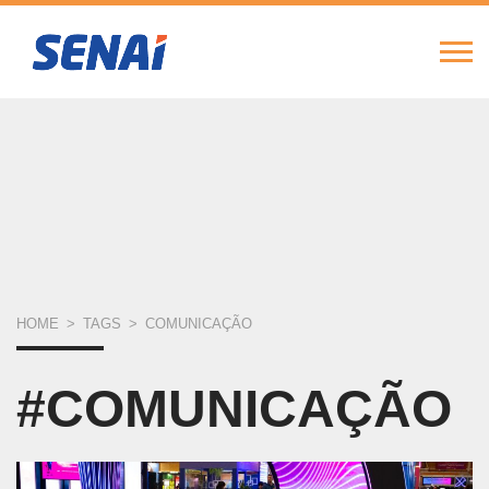
FIERGS
SESI
SENAI
IEL
Alte
Nav
Pular
para
o
conteúdo
principal
VOCÊ
HOME
>
TAGS
>
COMUNICAÇÃO
ESTÁ
#COMUNICAÇÃO
AQUI